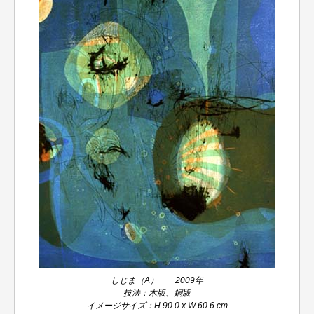
しじま（A） 2009年
技法：木版、銅版
イメージサイズ：H 90.0 x W 60.6 cm