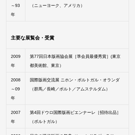
～93
（ニューヨーク、アメリカ）
年
主要な展覧会・受賞
2009
第77回日本版画協会展［準会員最優秀賞］(東京
年
都美術館、東京）
2008
国際版画交流展 ニホン・ポルトガル・オランダ
～09
（群馬／長崎／ポルト／アムステルダム）
年
2007
第4回ドウロ国際版画ビエンナーレ［招待出品］
年
（ポルトガル）