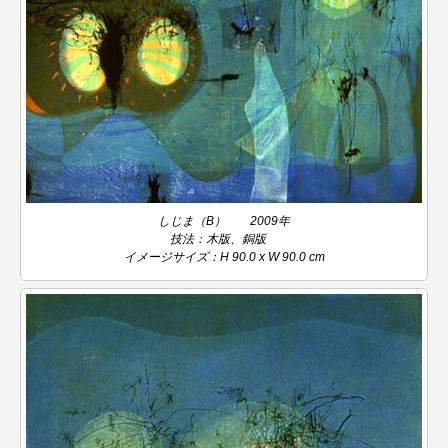
しじま（B） 2009年
技法：木版、銅版
イメージサイズ：H 90.0 x W 90.0 cm