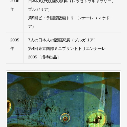
2006
日本の現代版画の祭典（レッセドラギャラリー、
年
ブルガリア）
第5回ビトラ国際版画トリエンナーレ（マケドニ
ア）
2005
7人の日本人の版画家展（ブルガリア）
年
第4回東京国際ミニプリントトリエンナーレ
2005［招待出品］