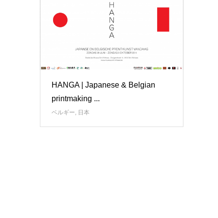
HANGA | Japanese & Belgian
printmaking ...
ベルギー
,
日本