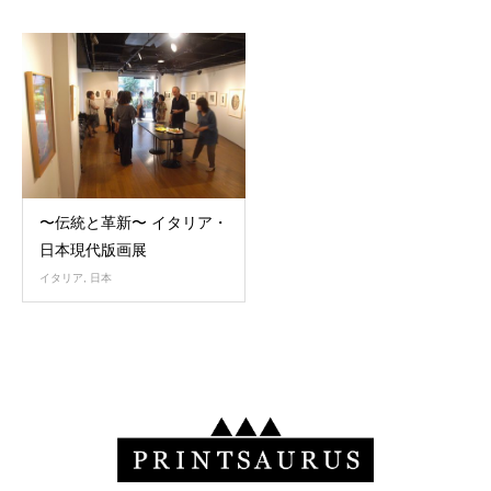
〜伝統と革新〜 イタリア・
日本現代版画展
イタリア
,
日本