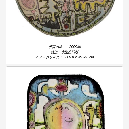
予言の娘 2009年
技法：木版凸凹版
イメージサイズ： H 69.0 x W 69.0 cm