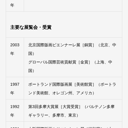
年
主要な展覧会・受賞
2003
北京国際版画ビエンナーレ展［銅賞］（北京、中
年
国）
グローバル国際芸術貢献賞［金賞］（上海、中
国）
1997
ポートランド国際版画展［美術館賞］（ポートラ
年
ンド美術館、オレゴン州、アメリカ）
1992
第3回多摩大賞展［大賞受賞］（パルテノン多摩
年
ギャラリー、多摩市、東京）