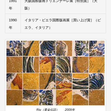
1991
大阪国際版画トリエンナーレ展［特別賞］（大
年
阪）
1990
イタリア・ビエラ国際版画展［買い上げ賞］（ビ
年
エラ、イタリア）
Riu（黄金伝説） 2009年