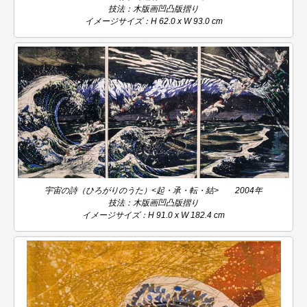
技法：木版画凹凸版摺り
イメージサイズ：H 62.0 x W 93.0 cm
宇宙の詩（ひろがりのうた）<起・承・転・結> 2004年
技法：木版画凹凸版摺り
イメージサイズ：H 91.0 x W 182.4 cm