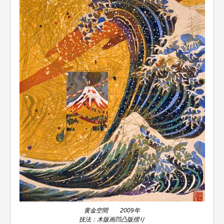
黄金空間 2009年
技法：木版画凹凸版摺り