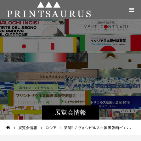
展覧会情報
展覧会情報
ロシア
第6回ノヴォシビルスク国際版画ビエンナーレ