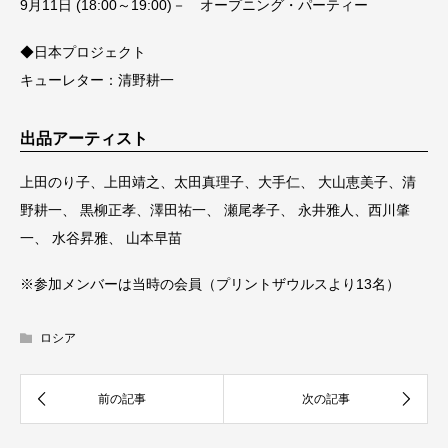
9月11日 (18:00～19:00)－ オープニング・パーティー
◆日本プロジェクト
キューレター：清野耕一
出品アーティスト
上田のり子、上田靖之、太田真理子、大手仁、 大山恵美子、清
野耕一、 黒柳正孝、澤田祐一、 瀬尾孝子、 永井雅人、西川肇
一、 水谷昇雅、 山本早苗
※参加メンバーは当時の会員（プリントザウルスより13名）
ロシア