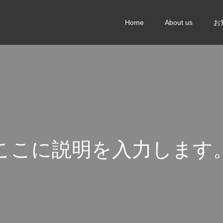
Home
About us
お
こ
こ
に
説
明
を
入
力
し
ま
す
こ
こ
に