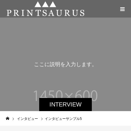
こ
こ
に
説
明
を
入
力
し
ま
す
。
INTERVIEW
インタビュー
インタビューサンプル5